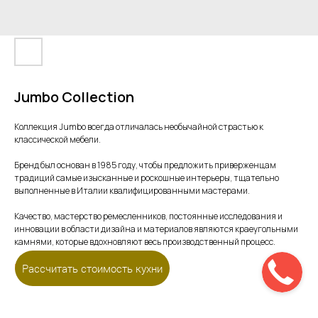
Jumbo Collection
Коллекция Jumbo всегда отличалась необычайной страстью к
классической мебели.
Бренд был основан в 1985 году, чтобы предложить приверженцам
традиций самые изысканные и роскошные интерьеры, тщательно
выполненные в Италии квалифицированными мастерами.
Качество, мастерство ремесленников, постоянные исследования и
инновации в области дизайна и материалов являются краеугольными
камнями, которые вдохновляют весь производственный процесс.
Перейти на сайт
Рассчитать стоимость кухни