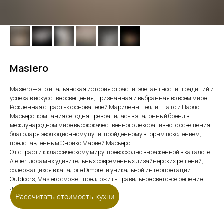
Masiero
Masiero — это итальянская история страсти, элегантности, традиций и
успеха в искусстве освещения, признанная и выбранная во всем мире.
Рожденная страстью основателей Марилены Пеллиццато и Паоло
Масьеро, компания сегодня превратилась в эталонный бренд в
международном мире высококачественного декоративного освещения
благодаря эволюционному пути, пройденному вторым поколением,
представленным Энрико Марией Масьеро.
От страсти к классическому миру, превосходно выраженной в каталоге
Atelier, до самых удивительных современных дизайнерских решений,
содержащихся в каталоге Dimore, и уникальной интерпретации
Outdoors, Masiero сможет предложить правильное световое решение
для любой потребности.
Рассчитать стоимость кухни
Перейти на сайт