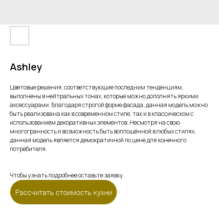
Ashley
Цветовые решения, соответствующие последним тенденциям,
выполнены в нейтральных тонах, которые можно дополнять яркими
аксессуарами. Благодаря строгой форме фасада, данная модель можно
быть реализована как в современном стиле, так и в классическом с
использованием декоративных элементов. Несмотря на свою
многогранность и возможность быть воплощённой в любых стилях,
данная модель является демократичной по цене для конечного
потребителя.
Чтобы узнать подробнее оставьте заявку
Рассчитать стоимость кухни
Оставить заявку